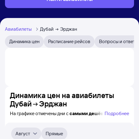
Авиабилеты
Дубай
Эрджан
Динамика цен
Расписание рейсов
Вопросы и ответы
Динамика цен на авиабилеты
Дубай
Эрджан
На графике отмечены дни с
самыми дешёвыми
Подробнее
авиабилетами из Дубая в Эрджан, а также понятно, как
примерно
меняется цена на ближайшие пять месяцев.
Выберите дату, перейдите по клику к поиску билетов
Август
Прямые
на нужный рейс и просмотру
точных цен
.