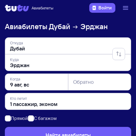
Войти
Авиабилеты
Авиабилеты
Дубай
Эрджан
Откуда
Куда
Когда
Обратно
Кто летит
Прямой
C багажом
Найти авиабилеты