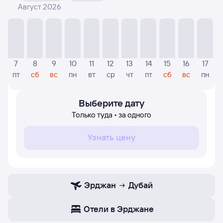
Август 2026
На диаграмме — видны цены, которые были найдены
посетителями Туту за последнее время. Указанная
цена была актуальна на день поиска и может
отличаться от текущей цены.
Если никто не искал авиабилетов по маршруту
7
8
9
10
11
12
13
14
15
16
17
Дубай — Эрджан, то цены могут отсутствовать
пт
сб
вс
пн
вт
ср
чт
пт
сб
вс
пн
частично или полностью. В этом случае заполните
форму поиска в начале страницы, указав нужную вам
дату.
Выберите дату
Только туда • за одного
Узнать цену
Эрджан
Дубай
Отели в Эрджане