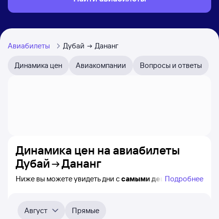
Авиабилеты
Дубай
Дананг
Динамика цен
Авиакомпании
Вопросы и ответы
Динамика цен на авиабилеты
Дубай
Дананг
Ниже вы можете увидеть дни с
самыми дешёвыми
Подробнее
авиабилетами из Дубая в Дананг, а также понятно, как
примерно
меняется цена на ближайшие месяцы.
Выберите дату, перейдите по клику к поиску билетов
Август
Прямые
на самолёт и просмотру
точных цен
.