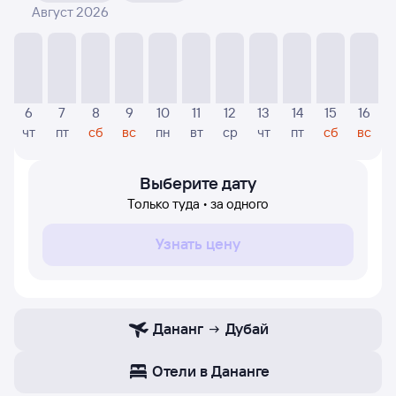
Август 2026
На диаграмме — указаны цены, которые были найдены
посетителями Туту за последнее время. Указанная
цена была актуальна на момент поиска и может
отличаться от текущей цены.
Если никто не искал авиабилетов по маршруту
6
7
8
9
10
11
12
13
14
15
16
Дубай — Дананг, то цены могут отсутствовать частично
чт
пт
сб
вс
пн
вт
ср
чт
пт
сб
вс
или полностью. В этом случае заполните форму поиска
в начале страницы, указав нужную вам дату.
Выберите дату
Только туда • за одного
Узнать цену
Дананг
Дубай
Отели в Дананге