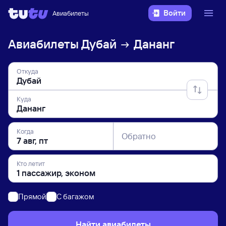
Войти
Авиабилеты
Авиабилеты
Дубай
Дананг
Откуда
Куда
Когда
Обратно
Кто летит
Прямой
C багажом
Найти авиабилеты