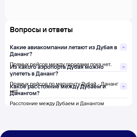
Вопросы и ответы
Какие авиакомпании летают из Дубая в
Дананг?
Прямых рейсов между городами пока нет.
Из какого аэропорта Дубая можно
улететь в Дананг?
Прямых рейсов по маршруту Дубай - Дананг
Какое расстояние между Дубаем и
нет.
Данангом?
Расстояние между Дубаем и Данангом
составляет 5 564 км.