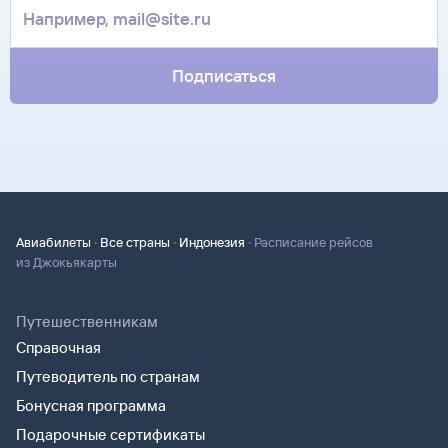
билет. Вы можете связаться с ним напрямую.
за границей, хотя для посадки в самолет вам понадобится
только паспорт.
Подписаться
·
·
·
Авиабилеты
Все страны
Индонезия
Расписание рейсов
из Джокьякарты
Путешественникам
Справочная
Путеводитель по странам
Бонусная программа
Подарочные сертификаты