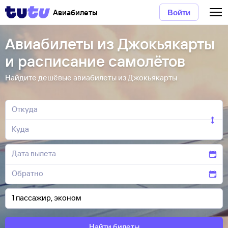
Авиабилеты
Войти
Авиабилеты из Джокьякарты
и расписание самолётов
Найдите дешёвые авиабилеты из Джокьякарты
Найти билеты