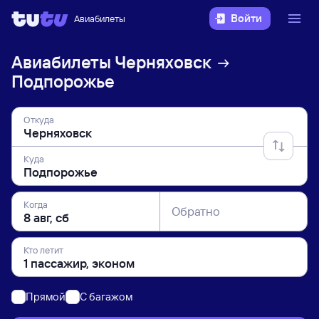
Войти
Авиабилеты
Авиабилеты
Черняховск
Подпорожье
Откуда
Куда
Когда
Обратно
Кто летит
Прямой
C багажом