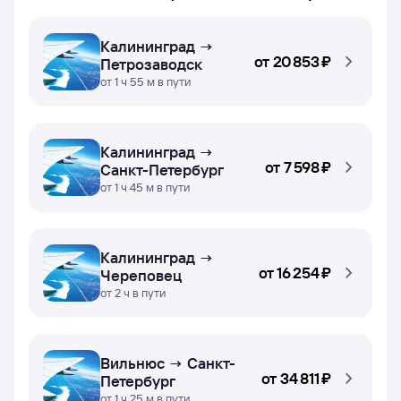
Калининград →
от
20 ⁠853 ⁠₽
Петрозаводск
от 1 ч 55 м в пути
Калининград →
от
7 ⁠598 ⁠₽
Санкт-Петербург
от 1 ч 45 м в пути
Калининград →
от
16 ⁠254 ⁠₽
Череповец
от 2 ч в пути
Вильнюс → Санкт-
от
34 ⁠811 ⁠₽
Петербург
от 1 ч 25 м в пути