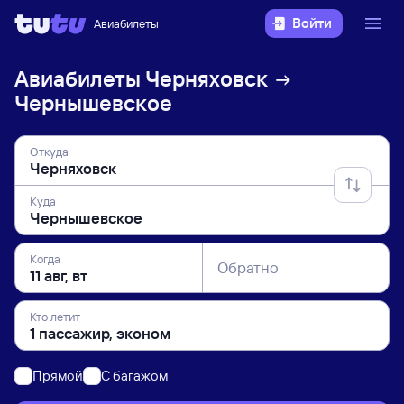
Войти
Авиабилеты
Авиабилеты
Черняховск
Чернышевское
Откуда
Куда
Когда
Обратно
Кто летит
Прямой
C багажом