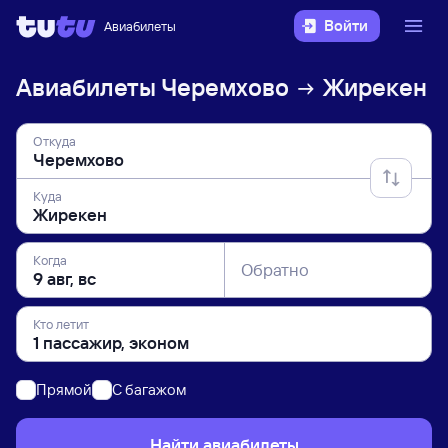
Войти
Авиабилеты
Авиабилеты
Черемхово
Жирекен
Откуда
Куда
Когда
Обратно
Кто летит
Прямой
C багажом
Найти авиабилеты