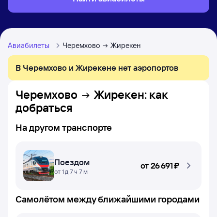
Авиабилеты
Черемхово
Жирекен
В Черемхово и Жирекене нет аэропортов
Черемхово
Жирекен
: как
добраться
На другом транспорте
Поездом
от
26 ⁠691 ⁠₽
от 1 д 7 ч 7 м
Самолётом между ближайшими городами