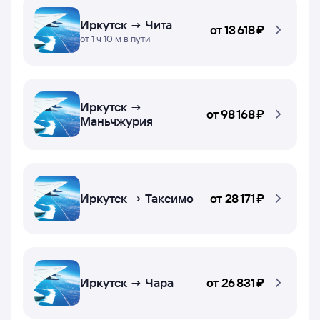
Иркутск → Чита
от
13 ⁠618 ⁠₽
от 1 ч 10 м в пути
Иркутск →
от
98 ⁠168 ⁠₽
Маньчжурия
Иркутск → Таксимо
от
28 ⁠171 ⁠₽
Иркутск → Чара
от
26 ⁠831 ⁠₽