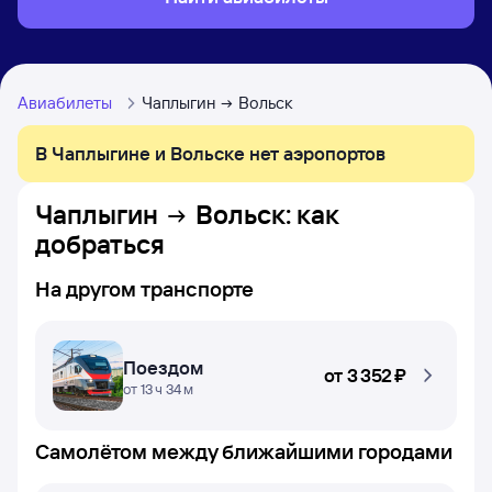
Авиабилеты
Чаплыгин
Вольск
В Чаплыгине и Вольске нет аэропортов
Чаплыгин
Вольск
: как
добраться
На другом транспорте
Поездом
от
3 ⁠352 ⁠₽
от 13 ч 34 м
Самолётом между ближайшими городами