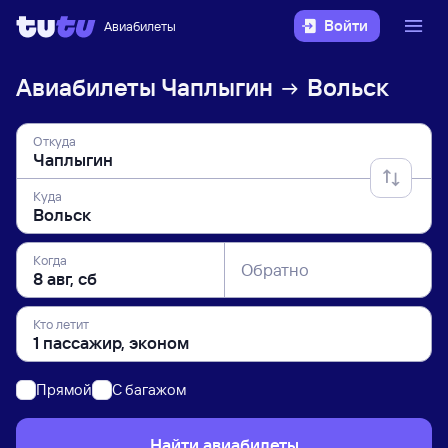
Войти
Авиабилеты
Авиабилеты
Чаплыгин
Вольск
Откуда
Куда
Когда
Обратно
Кто летит
Прямой
C багажом
Найти авиабилеты