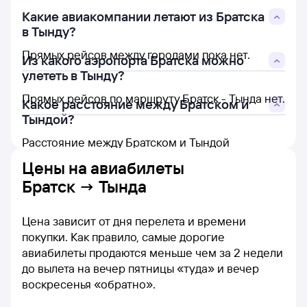
Какие авиакомпании летают из Братска
в Тынду?
Прямых рейсов между городами пока нет.
Из какого аэропорта Братска можно
улететь в Тынду?
Прямых рейсов по маршруту Братск - Тында нет.
Какое расстояние между Братском и
Тындой?
Расстояние между Братском и Тындой
составляет 1 448 км.
Цены на
авиабилеты
Братск → Тында
Цена зависит от дня перелета и времени
покупки. Как правило, самые дорогие
авиабилеты продаются меньше чем за 2 недели
до вылета на вечер пятницы «туда» и вечер
воскресенья «обратно».