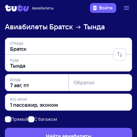
Войти
Авиабилеты
Авиабилеты
Братск
Тында
Откуда
Куда
Когда
Обратно
Кто летит
Прямой
C багажом
Найти авиабилеты