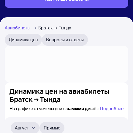
Авиабилеты
Братск
Тында
Динамика цен
Вопросы и ответы
Динамика цен на авиабилеты
Братск
Тында
На графике отмечены дни с
самыми дешёвыми
Подробнее
билетами на самолёт из Братска в Тынду, а также
видно, каким образом
приблизительно
меняется цена
на ближайшие пять месяцев. Выберите день,
Август
Прямые
перейдите по клику к поиску билетов на нужный рейс и