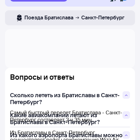
Поезда
Братислава
Санкт-Петербург
Вопросы и ответы
Сколько лететь из Братиславы в Санкт-
Петербург?
Самый быстрый перелет Братислава - Санкт-
Какие авиакомпании летают из
Петербург составляет 2 ч 35 мин.
Братиславы в Санкт-Петербург?
Из Братиславы в Санкт-Петербург
Из какого аэропорта Братиславы можно
осуществляет рейсы авиакомпания Wizz Air.