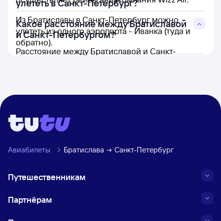
улететь в Санкт-Петербург?
Из Братиславы в Санкт-Петербург можно
Какое расстояние между Братиславой
улететь из одного аэропорта - Иванка (туда и
и Санкт-Петербургом?
обратно).
Расстояние между Братиславой и Санкт-
Петербургом составляет 1 562 км.
Авиабилеты
Братислава
Санкт-Петербург
Путешественникам
Партнёрам