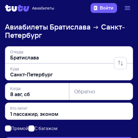
Войти
Авиабилеты
Авиабилеты
Братислава
Санкт-
Петербург
Откуда
Куда
Когда
Обратно
Кто летит
Прямой
C багажом