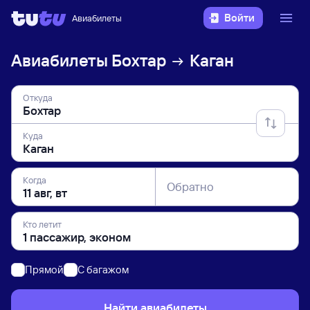
Войти
Авиабилеты
Авиабилеты
Бохтар
Каган
Откуда
Куда
Когда
Обратно
Кто летит
Прямой
C багажом
Найти авиабилеты