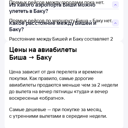
Прямых рейсов между городами пока нет.
Из какого аэропорта Биши можно
улететь в Баку?
Прямых рейсов по маршруту Биша - Баку нет.
Какое расстояние между Бишей и
Баку?
Расстояние между Бишей и Баку составляет 2
371 км.
Цены на
авиабилеты
Биша → Баку
Цена зависит от дня перелета и времени
покупки. Как правило, самые дорогие
авиабилеты продаются меньше чем за 2 недели
до вылета на вечер пятницы «туда» и вечер
воскресенья «обратно».
Самые дешевые — при покупке за месяц,
с утренними вылетами в середине недели.