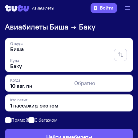
Войти
Авиабилеты
Авиабилеты
Биша
Баку
Откуда
Куда
Когда
Обратно
Кто летит
Прямой
C багажом
Найти авиабилеты