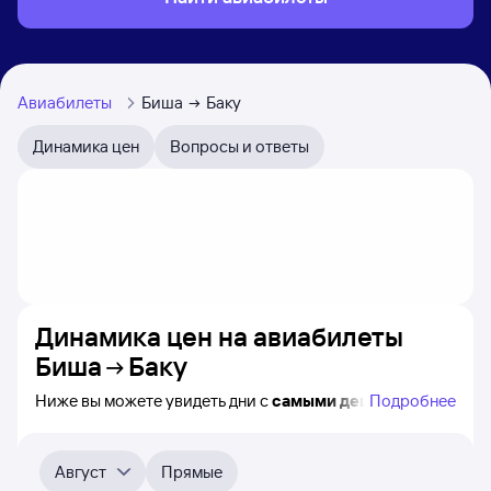
Авиабилеты
Биша
Баку
Динамика цен
Вопросы и ответы
Динамика цен на авиабилеты
Биша
Баку
Ниже вы можете увидеть дни с
самыми дешёвыми
Подробнее
билетами на самолёт из Биши в Баку, а также видно,
каким образом
приблизительно
меняется цена
на ближайшие месяцы. Выберите день, перейдите
Август
Прямые
по клику к поиску билетов на самолёт и получению