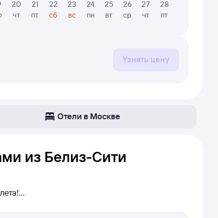
9
20
21
22
23
24
25
26
27
28
29
30
р
чт
пт
сб
вс
пн
вт
ср
чт
пт
сб
вс
Узнать цену
Отели в Москве
ами из Белиз-Сити
лета!
маршруту Белиз-Сити — Москва. Если