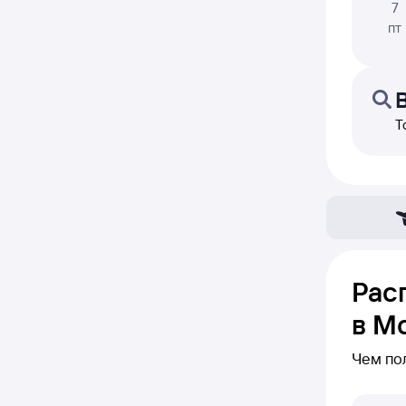
7
пт
Т
Рас
в М
Чем по
В блоке