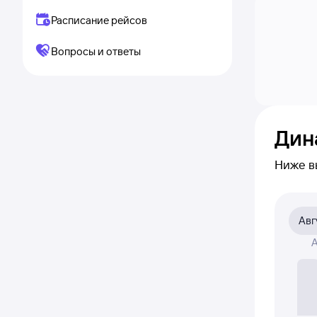
Расписание рейсов
Вопросы и ответы
Дин
Ниже в
приме
на сам
Авг
На диа
А
была а
Если ни
полност