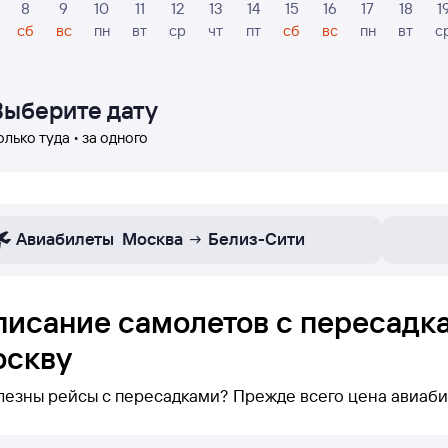
8
9
10
11
12
13
14
15
16
17
18
1
сб
вс
пн
вт
ср
чт
пт
сб
вс
пн
вт
с
Выберите дату
олько туда • за одного
Авиабилеты
Москва
Белиз-Сити
писание самолетов с пересадк
оскву
лезны рейсы с пересадками? Прежде всего цена авиаби
 нижевы можете увидеть только рейсы с пересадками по 