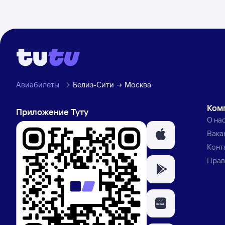
Авиабилеты
Белиз-Сити
Москва
Ком
Приложение Туту
О на
Вака
Конт
Прав