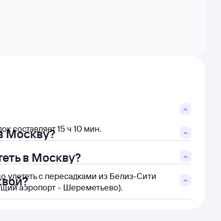
к составляет 15 ч 10 мин.
в Москву?
теть в Москву?
о улететь с пересадками из Белиз-Сити
квой?
ющий аэропорт - Шереметьево).