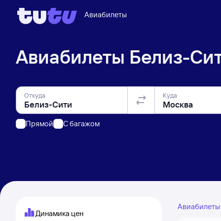
Авиабилеты
Авиабилеты
Белиз-Си
Откуда
Куда
Прямой
C багажом
Авиабилет
Динамика цен