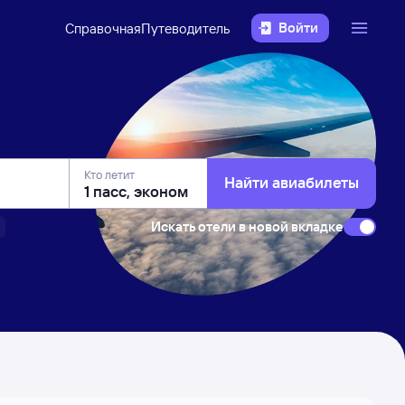
Войти
Справочная
Путеводитель
Кто летит
Найти авиабилеты
Искать отели в новой вкладке