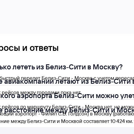
росы и ответы
ько лететь из Белиз-Сити в Москву?
ыстрый перелет Белиз-Сити - Москва с учетом пересадо
е авиакомпании летают из Белиз-Сити 
 рейсов между городами пока нет.
акого аэропорта Белиз-Сити можно уле
 рейсов по маршруту Белиз-Сити - Москва нет, но можн
е расстояние между Белиз-Сити и Мос
ающий аэропорт - Филип С.В. Голдсон) в Москву (работа
ние между Белиз-Сити и Москвой составляет 10 424 км.