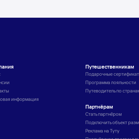
пания
Путешественникам
с
Подарочные сертифика
нсии
Программа лояльности
акты
Путеводитель по страна
овая информация
Партнёрам
Стать партнёром
Подключить объект раз
Реклама на Туту