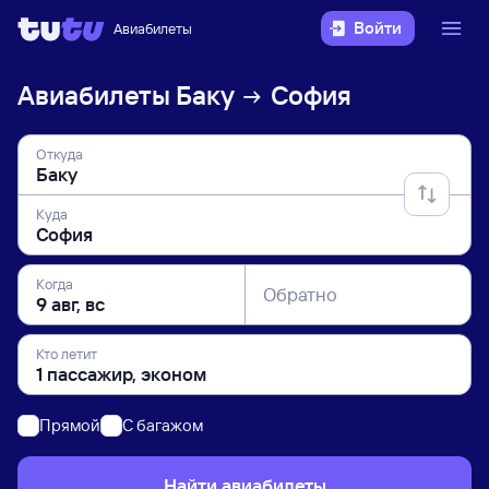
Войти
Авиабилеты
Авиабилеты
Баку
София
Откуда
Куда
Когда
Обратно
Кто летит
Прямой
C багажом
Найти авиабилеты