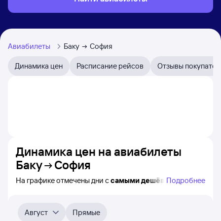
Авиабилеты
Баку
София
Динамика цен
Расписание рейсов
Отзывы покупател
Динамика цен на авиабилеты
Баку
София
На графике отмечены дни с
самыми дешёвыми
Подробнее
авиабилетами из Баку в Софию, а также понятно, как
примерно
меняется цена на ближайшие пять месяцев.
Выберите дату, перейдите по клику к поиску билетов
Август
Прямые
на нужный рейс и просмотру
точных цен
.