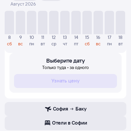
Август 2026
На диаграмме — видны цены, которые были найдены
посетителями Туту за последнее время. Указанная
цена была актуальна на день поиска и может
отличаться от текущей цены.
Если никто не искал авиабилетов по маршруту Баку —
8
9
10
11
12
13
14
15
16
17
18
София, то цены могут отсутствовать частично или
сб
вс
пн
вт
ср
чт
пт
сб
вс
пн
вт
полностью. В этом случае заполните форму поиска в
начале страницы, указав нужную вам дату.
Выберите дату
Только туда • за одного
Узнать цену
София
Баку
Отели в Софии