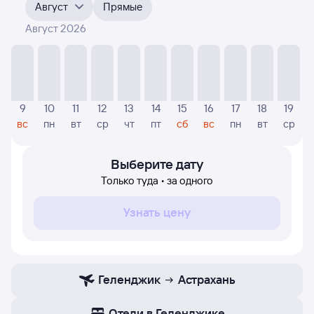
месяцы. Выберите дату, перейдите по клику к поиску
Август
Прямые
билетов на самолёт и просмотру
точных цен
.
Август 2026
На диаграмме — указаны цены, которые были найдены
посетителями Туту за последнее время. Указанная
цена была актуальна на момент поиска и может
отличаться от текущей цены.
Если никто не искал авиабилетов по маршруту
9
10
11
12
13
14
15
16
17
18
19
Астрахань — Геленджик, то цены могут отсутствовать
вс
пн
вт
ср
чт
пт
сб
вс
пн
вт
ср
частично или полностью. В этом случае заполните
форму поиска в начале страницы, указав нужную вам
дату.
Выберите дату
Только туда • за одного
Узнать цену
Геленджик
Астрахань
Отели в Геленджике