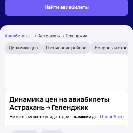
Найти авиабилеты
Авиабилеты
Астрахань
Геленджик
Динамика цен
Расписание рейсов
Вопросы и ответы
Динамика цен на авиабилеты
Астрахань
Геленджик
Ниже вы можете увидеть дни с
самыми дешёвыми
Подробнее
авиабилетами из Астрахани в Геленджик, а также
понятно, как
примерно
меняется цена на ближайшие