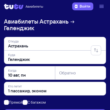
Войти
Авиабилеты
Авиабилеты
Астрахань
Геленджик
Откуда
Куда
Когда
Обратно
Кто летит
Прямой
C багажом