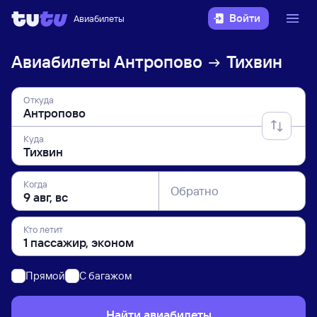
Войти
Авиабилеты
Авиабилеты
Антропово
Тихвин
Откуда
Куда
Когда
Обратно
Кто летит
Прямой
C багажом
Найти авиабилеты