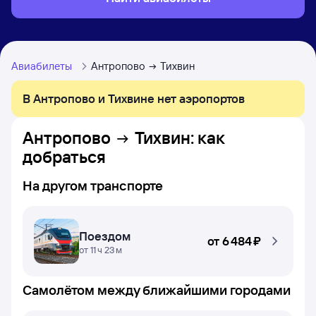
Авиабилеты
Антропово
Тихвин
В Антропово и Тихвине нет аэропортов
Антропово
Тихвин
: как
добраться
На другом транспорте
Поездом
от
6 ⁠484 ⁠₽
от 11 ч 23 м
Самолётом между ближайшими городами