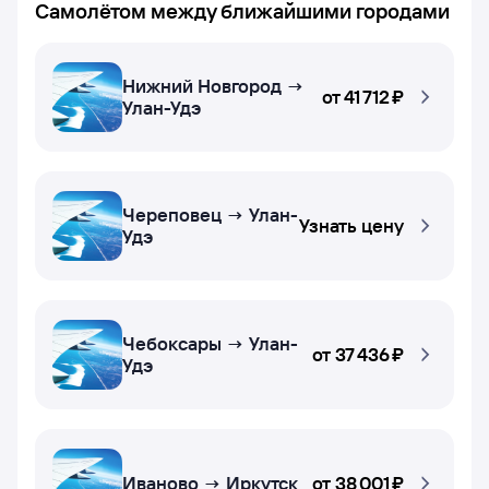
Самолётом между ближайшими городами
Нижний Новгород →
от
41 ⁠712 ⁠₽
Улан-Удэ
Череповец → Улан-
Узнать цену
Удэ
Чебоксары → Улан-
от
37 ⁠436 ⁠₽
Удэ
Иваново → Иркутск
от
38 ⁠001 ⁠₽