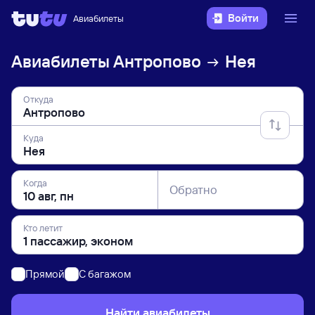
Войти
Авиабилеты
Авиабилеты
Антропово
Нея
Откуда
Куда
Когда
Обратно
Кто летит
Прямой
C багажом
Найти авиабилеты