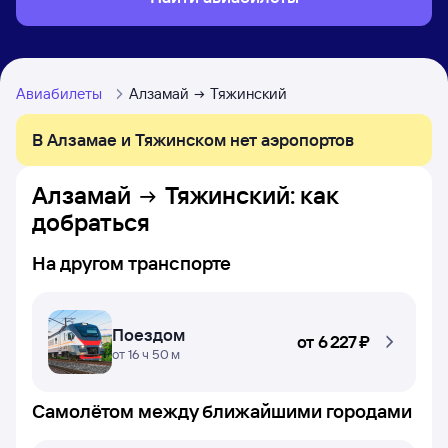
Авиабилеты
Алзамай
Тяжинский
В Алзамае и Тяжинском нет аэропортов
Алзамай
Тяжинский
: как
добраться
На другом транспорте
Поездом
от
6 ⁠227 ⁠₽
от 16 ч 50 м
Самолётом между ближайшими городами