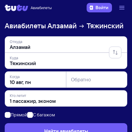
Войти
Авиабилеты
Авиабилеты
Алзамай
Тяжинский
Откуда
Куда
Когда
Обратно
Кто летит
Прямой
C багажом
Найти авиабилеты