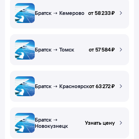
Братск → Кемерово
от
58 ⁠233 ⁠₽
Братск → Томск
от
57 ⁠584 ⁠₽
Братск → Красноярск
от
63 ⁠272 ⁠₽
Братск →
Узнать цену
Новокузнецк