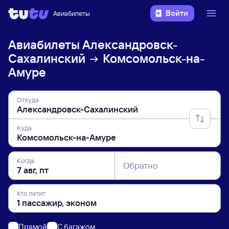
Войти
Авиабилеты
Авиабилеты
Александровск-
Сахалинский
Комсомольск-на-
Амуре
Откуда
Куда
Когда
Обратно
Кто летит
Прямой
C багажом