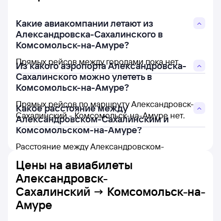
Какие авиакомпании летают из
Александровска-Сахалинского в
Комсомольск-на-Амуре?
Прямых рейсов между городами пока нет.
Из какого аэропорта Александровска-
Сахалинского можно улететь в
Комсомольск-на-Амуре?
Прямых рейсов по маршруту Александровск-
Какое расстояние между
Сахалинский - Комсомольск-на-Амуре нет.
Александровском-Сахалинским и
Комсомольском-на-Амуре?
Расстояние между Александровском-
Сахалинским и Комсомольском-на-Амуре
Цены на
авиабилеты
составляет 363 км.
Александровск-
Сахалинский → Комсомольск-на-
Амуре