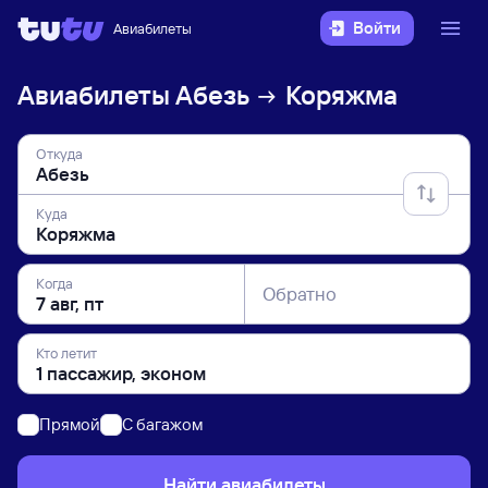
Войти
Авиабилеты
Авиабилеты
Абезь
Коряжма
Откуда
Куда
Когда
Обратно
Кто летит
Прямой
C багажом
Найти авиабилеты