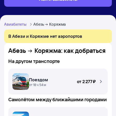
Авиабилеты
Абезь
Коряжма
В Абези и Коряжме нет аэропортов
Абезь
Коряжма
: как добраться
На другом транспорте
Поездом
от
2 ⁠277 ⁠₽
от 18 ч 54 м
Самолётом между ближайшими городами