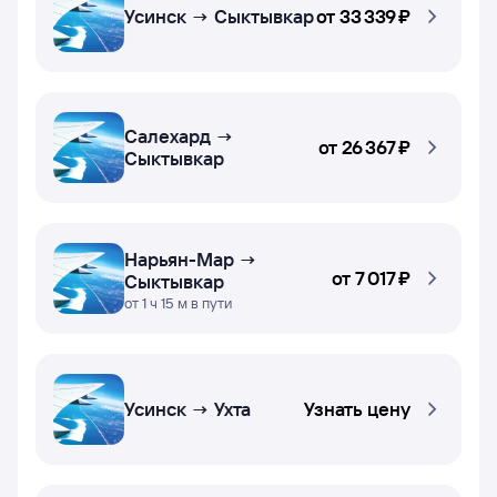
Усинск → Сыктывкар
от
33 ⁠339 ⁠₽
Салехард →
от
26 ⁠367 ⁠₽
Сыктывкар
Нарьян-Мар →
от
7 ⁠017 ⁠₽
Сыктывкар
от 1 ч 15 м в пути
Усинск → Ухта
Узнать цену