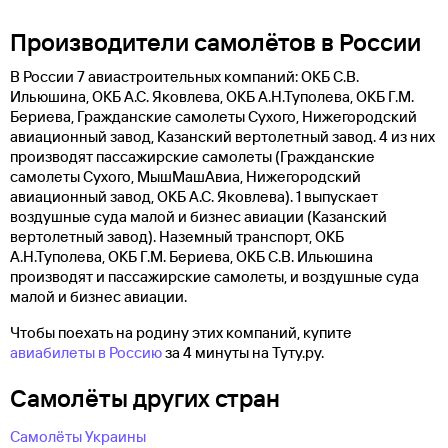
Производители самолётов в России
В России 7 авиастроительных компаний: ОКБ С.В.
Ильюшина, ОКБ А.С. Яковлева, ОКБ А.Н.Туполева, ОКБ Г.М.
Бериева, Гражданские самолеты Сухого, Нижегородский
авиационный завод, Казанский вертолетный завод. 4 из них
производят пассажирские самолеты (Гражданские
самолеты Сухого, МышМашАвиа, Нижегородский
авиационный завод, ОКБ А.С. Яковлева). 1 выпускает
воздушные суда малой и бизнес авиации (Казанский
вертолетный завод). Наземный транспорт, ОКБ
А.Н.Туполева, ОКБ Г.М. Бериева, ОКБ С.В. Ильюшина
производят и пассажирские самолеты, и воздушные суда
малой и бизнес авиации.
Чтобы поехать на родину этих компаний, купите
авиабилеты в Россию
за 4 минуты на Туту.ру.
Самолëты других стран
Самолёты Украины