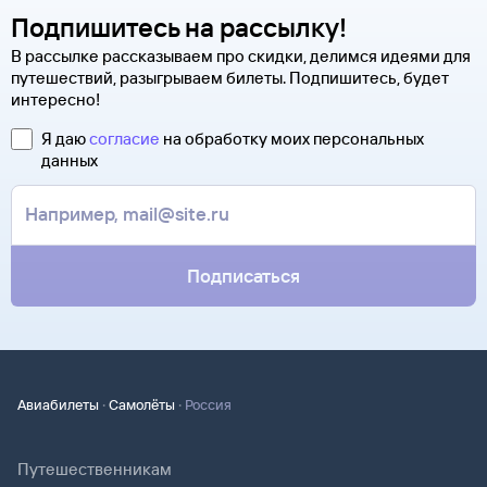
контакты агентства-партнера, через которое оформлен
Она может пригодиться на паспортном контроле
Подпишитесь на рассылку!
билет. Вы можете связаться с ним напрямую.
за границей, хотя для посадки в самолет вам понадобится
В рассылке рассказываем про скидки, делимся идеями для
только паспорт.
путешествий, разыгрываем билеты. Подпишитесь, будет
интересно!
Я даю
согласие
на обработку моих персональных
данных
Подписаться
·
·
Авиабилеты
Самолёты
Россия
Путешественникам