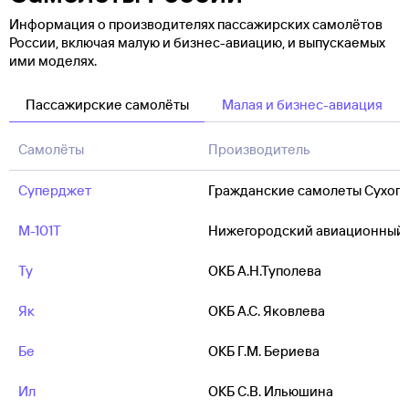
Информация о производителях пассажирских самолётов
России, включая малую и бизнес-авиацию, и выпускаемых
ими моделях.
Пассажирские самолёты
Малая и бизнес-авиация
Самолёты
Производитель
Суперджет
Гражданские самолеты Сухого
М-101Т
Нижегородский авиационный 
Ту
ОКБ А.Н.Туполева
Як
ОКБ А.С. Яковлева
Бе
ОКБ Г.М. Бериева
Ил
ОКБ С.В. Ильюшина