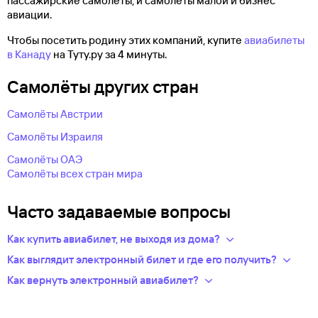
пассажирские самолеты, и самолеты малой и бизнес
авиации.
Чтобы посетить родину этих компаний, купите
авиабилеты
в Канаду
на Туту.ру за 4 минуты.
Самолëты других стран
Самолёты Австрии
Самолёты Израиля
Самолёты ОАЭ
Самолёты всех стран мира
Часто задаваемые вопросы
Как купить авиабилет, не выходя из дома?
Укажите в нужных полях маршрут, дату поездки и число
Как выглядит электронный билет и где его получить?
пассажиров.Система подберет варианты
После оплаты на сайте, в базе данных авиакомпании
Как вернуть электронный авиабилет?
из предложений сотен авиакомпаний.
появится новая запись — это и есть ваш электронный билет.
Правила возврата билетов определяет авиакомпания.
Из списка рейсов выберите удобный для вас.
Теперь вся информация о перелете будет храниться
Обычно чем дешевле билет, тем меньше денег вы сможете
Введите личные данные — они необходимы для