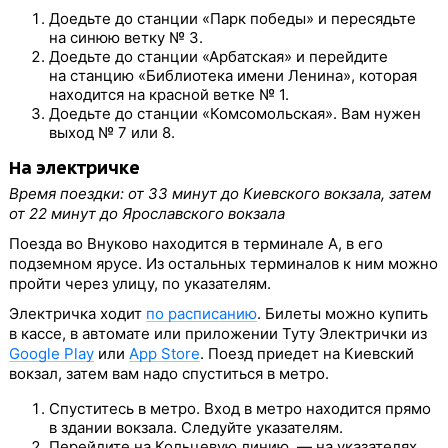
Доедьте до станции «Парк победы» и пересядьте
на синюю ветку № 3.
Доедьте до станции «Арбатская» и перейдите
на станцию «Библиотека имени Ленина», которая
находится на красной ветке № 1.
Доедьте до станции «Комсомольская». Вам нужен
выход № 7 или 8.
На электричке
Время поездки: от 33 минут до Киевского вокзала, затем
от 22 минут до Ярославского вокзала
Поезда во Внуково находится в терминале А, в его
подземном ярусе. Из остальных терминалов к ним можно
пройти через улицу, по указателям.
Электричка ходит
по расписанию
. Билеты можно купить
в кассе, в автомате или приложении Туту Электрички из
Google Play
или
App Store
. Поезд приедет на Киевский
вокзал, затем вам надо спуститься в метро.
Спуститесь в метро. Вход в метро находится прямо
в здании вокзала. Следуйте указателям.
Перейдите на Кольцевую линию — на указателях