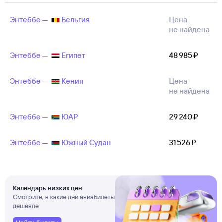
Энтеббе —
Бельгия
Цена
не найдена
Энтеббе —
Египет
48 ⁠985 ⁠₽
Энтеббе —
Кения
Цена
не найдена
Энтеббе —
ЮАР
29 ⁠240 ⁠₽
Энтеббе —
Южный Судан
31 ⁠526 ⁠₽
Календарь низких цен
Смотрите, в какие дни авиабилеты
дешевле