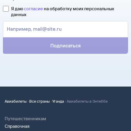
контакты агентства-партнера, через которое оформлен
Она может пригодиться на паспортном контроле
билет. Вы можете связаться с ним напрямую.
Я даю
согласие
на обработку моих персональных
за границей, хотя для посадки в самолет вам понадобится
данных
только паспорт.
Подписаться
·
·
·
Авиабилеты
Все страны
Уганда
Авиабилеты в Энтеббе
Путешественникам
Справочная