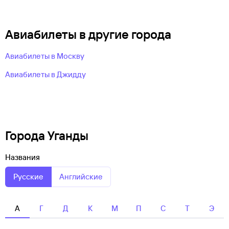
Авиабилеты в другие города
Авиабилеты в Москву
Авиабилеты в Джидду
Города Уганды
Названия
Русские
Английские
А
Г
Д
К
М
П
С
Т
Э