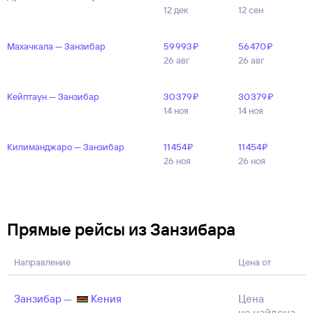
12 дек
12 сен
Махачкала — Занзибар
59 ⁠993 ⁠₽
56 ⁠470 ⁠₽
26 авг
26 авг
Кейптаун — Занзибар
30 ⁠379 ⁠₽
30 ⁠379 ⁠₽
14 ноя
14 ноя
Килиманджаро — Занзибар
11 ⁠454 ⁠₽
11 ⁠454 ⁠₽
26 ноя
26 ноя
Прямые рейсы из Занзибара
Направление
Цена от
Занзибар —
Кения
Цена
не найдена