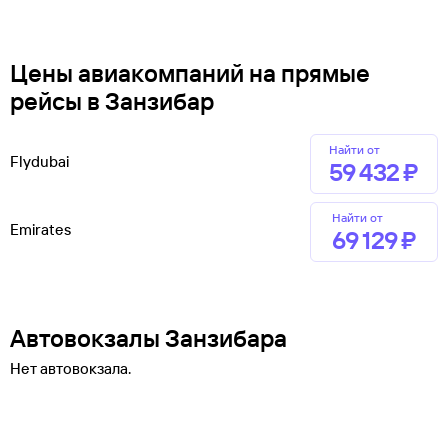
Цены авиакомпаний на прямые
рейсы в Занзибар
Найти от
Flydubai
59 ⁠432 ⁠₽
Найти от
Emirates
69 ⁠129 ⁠₽
Автовокзалы Занзибара
Нет автовокзала.