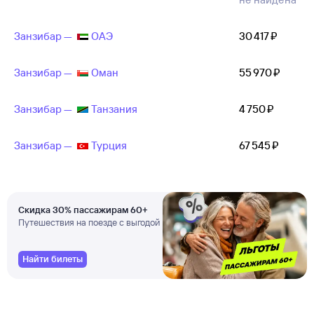
Занзибар —
ОАЭ
30 ⁠417 ⁠₽
Занзибар —
Оман
55 ⁠970 ⁠₽
Занзибар —
Танзания
4 ⁠750 ⁠₽
Занзибар —
Турция
67 ⁠545 ⁠₽
Скидка 30% пассажирам 60+
Путешествия на поезде с выгодой
Найти билеты