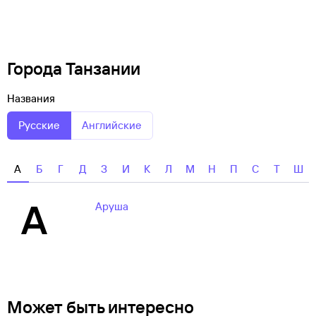
Города Танзании
Названия
Русские
Английские
А
Б
Г
Д
З
И
К
Л
М
Н
П
С
Т
Ш
А
Аруша
Может быть интересно