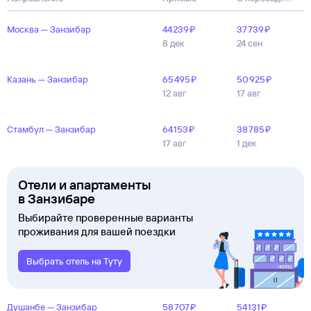
Москва — Занзибар
44 ⁠239 ⁠₽
37 ⁠739 ⁠₽
8 дек
24 сен
Казань — Занзибар
65 ⁠495 ⁠₽
50 ⁠925 ⁠₽
12 авг
17 авг
Стамбул — Занзибар
64 ⁠153 ⁠₽
38 ⁠785 ⁠₽
17 авг
1 дек
Отели и апартаменты
в Занзибаре
Выбирайте проверенные варианты
проживания для вашей поездки
Выбрать отель на Туту
Душанбе — Занзибар
58 ⁠707 ⁠₽
54 ⁠131 ⁠₽