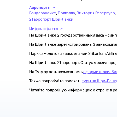
Аэропорты
Бандаранаике
,
Полголла
,
Виктория Резервуар
,
21 аэропорт Шри-Ланки
Цифры и факты
На Шри-Ланке 2 государственных языка – синг
На Шри-Ланке зарегистрированы 3 авиакомпа
Парк самолетов авиакомпании SriLankan Airlin
На Шри-Ланке 21 аэропорт. Статус междунаро
На Туту.ру есть возможность
оформить авиабил
Также попробуйте поискать
туры на Шри-Ланк
Читайте подробную информацию о стране в р