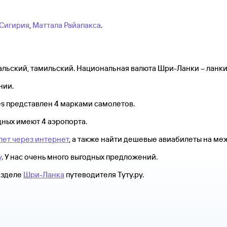
Сигирия
,
Маттала Райапакса
.
альский, тамильский. Национальная валюта Шри-Ланки – ланки
нии.
es представлен 4 марками самолетов.
дных имеют 4 аэропорта.
ет через интернет
, а также найти дешевые авиабилеты на м
у
. У нас очень много выгодных предложений.
азделе
Шри-Ланка
путеводителя Туту.ру.