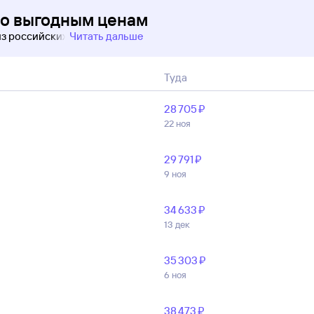
по выгодным ценам
из российских
Читать дальше
Туда
28 ⁠705 ⁠₽
22 ноя
29 ⁠791 ⁠₽
9 ноя
34 ⁠633 ⁠₽
13 дек
35 ⁠303 ⁠₽
6 ноя
38 ⁠473 ⁠₽