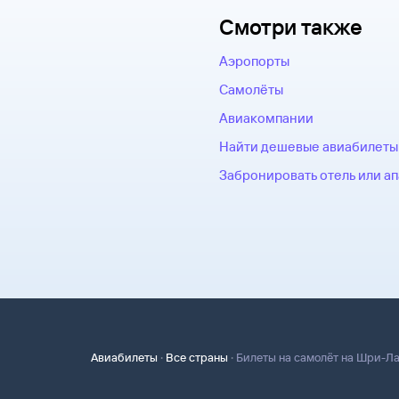
Смотри также
Аэропорты
Самолёты
Авиакомпании
Найти дешевые авиабилеты
Забронировать отель или а
·
·
Авиабилеты
Все страны
Билеты на самолёт на Шри-Л