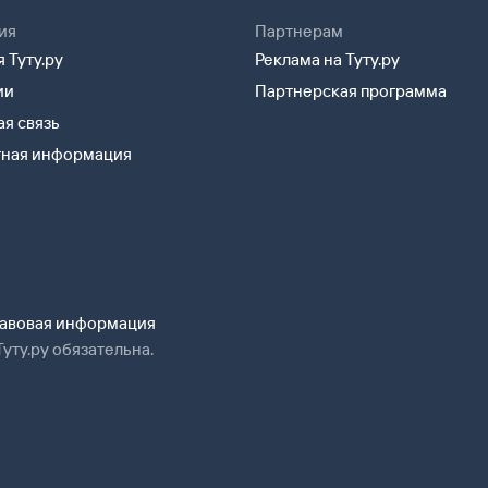
ия
Партнерам
 Туту.ру
Реклама на Туту.ру
ии
Партнерская программа
я связь
тная информация
авовая информация
уту.ру обязательна.