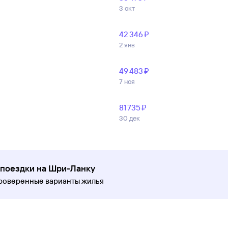
3 окт
42 ⁠346 ⁠₽
2 янв
49 ⁠483 ⁠₽
7 ноя
81 ⁠735 ⁠₽
30 дек
 поездки на Шри-Ланку
проверенные варианты жилья