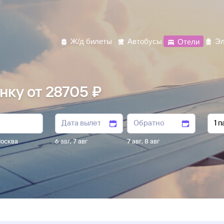
Ж/д билеты
Автобусы
Отели
Эл
ку от 28705 ₽
осква
6 авг
,
7 авг
7 авг
,
8 авг