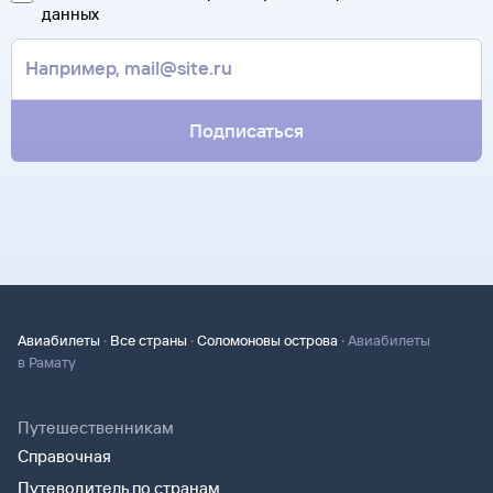
за границей, хотя для посадки в самолет вам понадобится
данных
только паспорт.
Подписаться
·
·
·
Авиабилеты
Все страны
Соломоновы острова
Авиабилеты
в Рамату
Путешественникам
Справочная
Путеводитель по странам