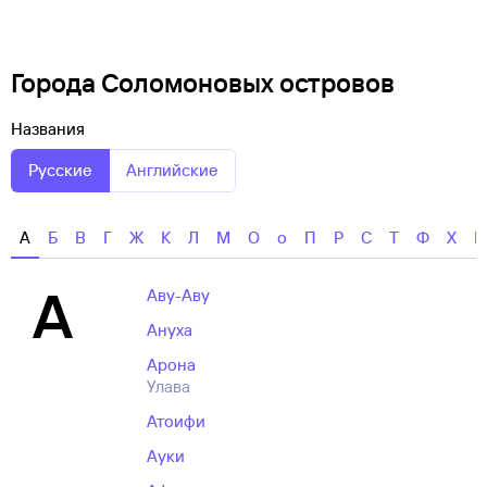
Города Соломоновых островов
Названия
Русские
Английские
А
Б
В
Г
Ж
К
Л
М
О
о
П
Р
С
Т
Ф
Х
А
Аву-Аву
Ануха
Арона
Улава
Атоифи
Ауки