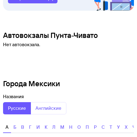
Автовокзалы Пунта-Чивато
Нет автовокзала.
Города Мексики
Названия
Русские
Английские
А
Б
В
Г
И
К
Л
М
Н
О
П
Р
С
Т
У
Х
Ч