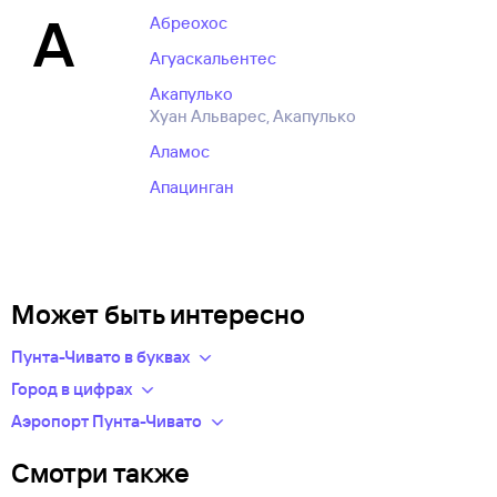
А
Абреохос
Агуаскальентес
Акапулько
Хуан Альварес, Акапулько
Аламос
Апацинган
Может быть интересно
Пунта-Чивато в буквах
Выбрав конкретный пункт отправления, вы сможете узнать
Город в цифрах
точную стоимость и время в пути.
Телефонный код: (+52) +52
Аэропорт Пунта-Чивато
Пунта-Чивато
.
Туту.ру позволяет оперативно забронировать и купить
Часовой пояс: -07:00 GMT
Смотри также
авиабилеты онлайн, выбрав подходящий вариант
определённой авиакомпании.