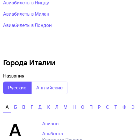
Авиабилеты в Ниццу
Авиабилеты в Милан
Авиабилеты в Лондон
Города Италии
Названия
Русские
Английские
А
Б
В
Г
Д
К
Л
М
Н
О
П
Р
С
Т
Ф
Э
А
Авиано
Альбенга
Клементе Панеро