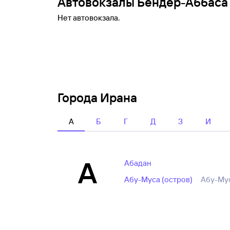
Автовокзалы Бендер-Аббаса
Нет автовокзала.
Города Ирана
А
Б
Г
Д
З
И
А
Абадан
Абу-Муса (остров)
Абу-Му