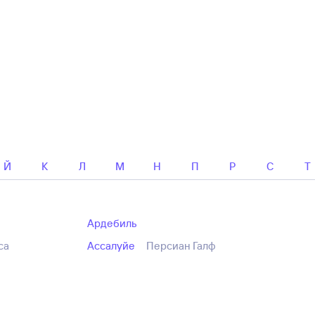
Й
К
Л
М
Н
П
Р
С
Т
Ардебиль
са
Ассалуйе
Персиан Галф