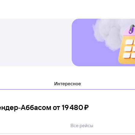
Интересное
Бендер-Аббасом
от
19 ⁠480 ⁠₽
Все рейсы