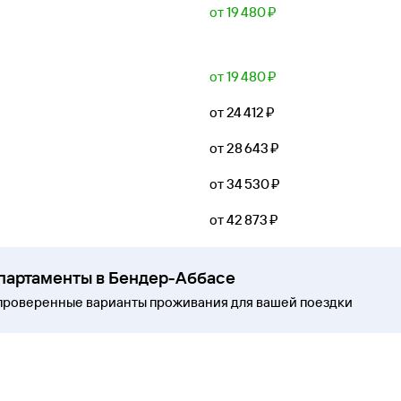
от 19 ⁠480 ⁠₽
от 19 ⁠480 ⁠₽
от 24 ⁠412 ⁠₽
от 28 ⁠643 ⁠₽
от 34 ⁠530 ⁠₽
от 42 ⁠873 ⁠₽
апартаменты в Бендер-Аббасе
проверенные варианты проживания для вашей поездки