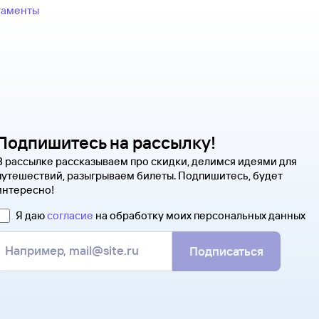
Туту.ру передает их только 
Современные авиабилеты не в
таменты
Чтобы сдать билет, как можно 
Оплатите билеты банковской
распечатать и взять с собой в
надо ответить на письмо, кото
квитанцию. В ней есть номер э
Туту.ру. Укажите в теме сообщ
полете.
ситуацию. С вами свяжутся на
Туту.ру высылает маршрутную 
В письме, которое вы получите 
распечатать ее и взять с собой
партнера, через которое оформ
на паспортном контроле за гра
напрямую.
понадобится только паспорт.
Подпишитесь на рассылку!
В рассылке рассказываем про скидки, делимся идеями для
путешествий, разыгрываем билеты. Подпишитесь, будет
интересно!
Я даю
согласие
на обработку моих персональных данных
Подписаться