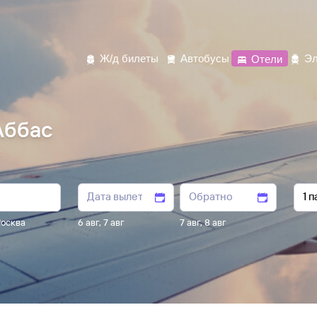
Ж/д билеты
Автобусы
Отели
Эл
Аббас
с
осква
6 авг
,
7 авг
7 авг
,
8 авг