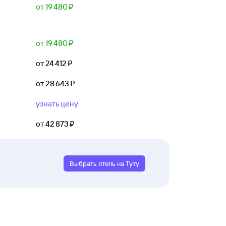
от 19 ⁠480 ⁠₽
от 19 ⁠480 ⁠₽
от 24 ⁠412 ⁠₽
от 28 ⁠643 ⁠₽
узнать цену
от 42 ⁠873 ⁠₽
Выбрать отель на Туту