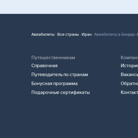
·
·
·
Авиабилеты
Все страны
Иран
Авиабилеты в Бендер-
Путешественникам
Компан
Справочная
История
Путеводитель по странам
Ваканс
Бонусная программа
Обратна
Подарочные сертификаты
Контак