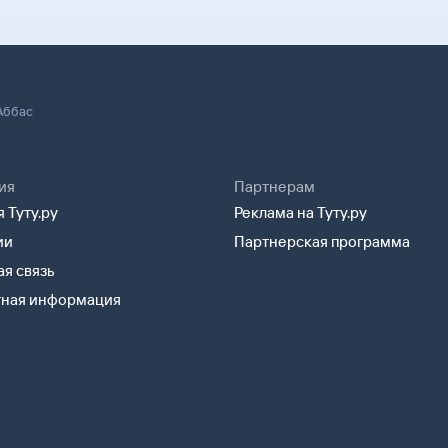
Аббас
ия
Партнерам
 Туту.ру
Реклама на Туту.ру
ии
Партнерская программа
я связь
тная информация