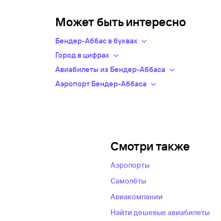
Может быть интересно
Бендер-Аббас в буквах
Обозначив конкретный пункт отправления, вы 
Город в цифрах
Население: 426300 человек
Авиабилеты из Бендер-Аббаса
Наш сервис позволяет оперативно заброниров
Выбирайте билеты на самолет из Бендер-Аббас
Аэропорт Бендер-Аббаса
Часовой пояс: +03:30 GMT
Электронные авиабилеты в Бендер-Аббас присы
сравните цены на авиабилеты и отправляйтесь 
Бендер-Аббас
.
Покупайте билеты на самолет заранее — они б
Смотри также
Аэропорты
Самолёты
Авиакомпании
Найти дешевые авиабилеты