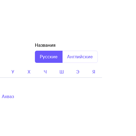
Названия
Русские
Английские
У
Х
Ч
Ш
Э
Я
Ахваз