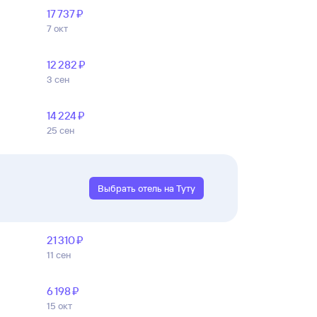
17 ⁠737 ⁠₽
7 окт
12 ⁠282 ⁠₽
3 сен
14 ⁠224 ⁠₽
25 сен
Выбрать отель на Туту
21 ⁠310 ⁠₽
11 сен
6 ⁠198 ⁠₽
15 окт