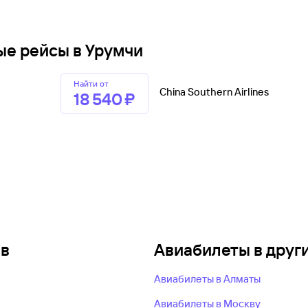
ые рейсы в Урумчи
Найти от
China Southern Airlines
18 ⁠540 ⁠₽
ов
Авиабилеты в друг
Авиабилеты в Алматы
Авиабилеты в Москву