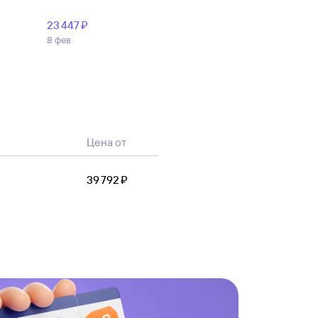
23 ⁠447 ⁠₽
8 фев
Цена от
39 ⁠792 ⁠₽