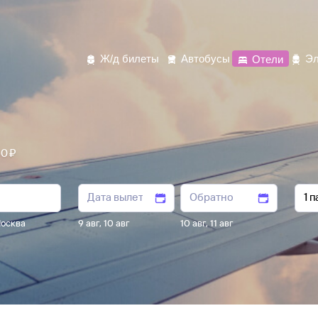
Ж/д билеты
Автобусы
Отели
Эл
0 ⁠₽
осква
9 авг
,
10 авг
10 авг
,
11 авг