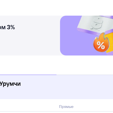
ом 3%
 Урумчи
Прямые