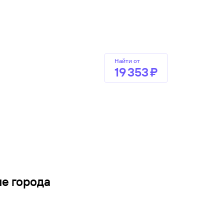
Найти от
19 ⁠353 ⁠₽
ие города