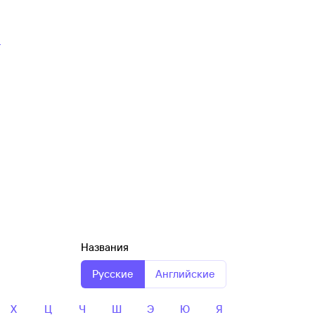
г
Названия
Русские
Английские
Х
Ц
Ч
Ш
Э
Ю
Я