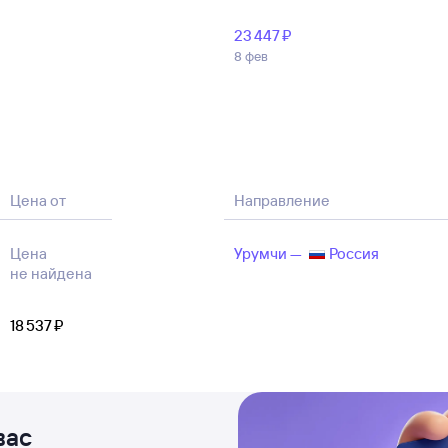
23 ⁠447 ⁠₽
8 фев
Цена от
Направление
Цена
Урумчи —
Россия
не найдена
18 ⁠537 ⁠₽
вас