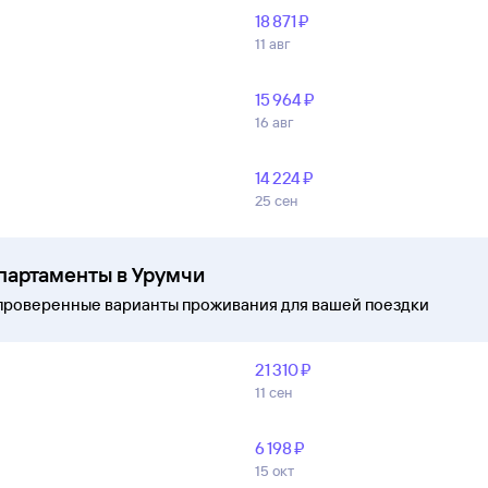
18 ⁠871 ⁠₽
11 авг
15 ⁠964 ⁠₽
16 авг
14 ⁠224 ⁠₽
25 сен
апартаменты в Урумчи
проверенные варианты проживания для вашей поездки
21 ⁠310 ⁠₽
11 сен
6 ⁠198 ⁠₽
15 окт