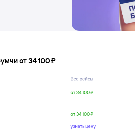
румчи
от
34 ⁠100 ⁠₽
Все рейсы
от 34 ⁠100 ⁠₽
от 34 ⁠100 ⁠₽
узнать цену