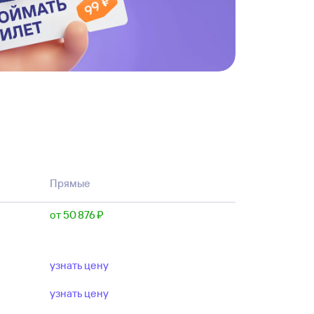
Прямые
от 50 ⁠876 ⁠₽
узнать цену
узнать цену