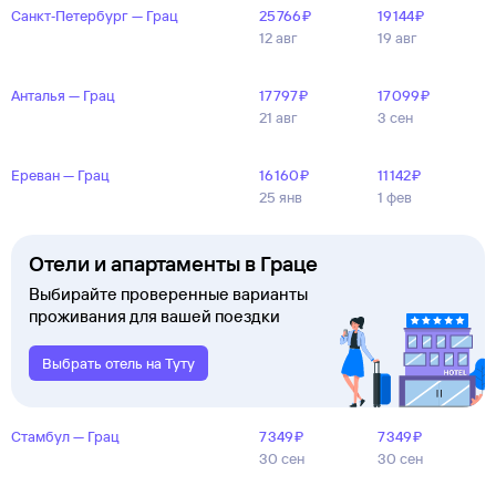
Санкт‑Петербург — Грац
25 ⁠766 ⁠₽
19 ⁠144 ⁠₽
12 авг
19 авг
Анталья — Грац
17 ⁠797 ⁠₽
17 ⁠099 ⁠₽
21 авг
3 сен
Ереван — Грац
16 ⁠160 ⁠₽
11 ⁠142 ⁠₽
25 янв
1 фев
Отели и апартаменты в Граце
Выбирайте проверенные варианты
проживания для вашей поездки
Выбрать отель на Туту
Стамбул — Грац
7 ⁠349 ⁠₽
7 ⁠349 ⁠₽
30 сен
30 сен