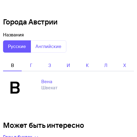
Города Австрии
Названия
Русские
Английские
В
Г
З
И
К
Л
Х
В
Вена
Швехат
Может быть интересно
Грац в буквах