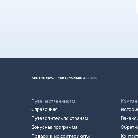
·
·
Авиабилеты
Авиакомпании
Перу
Путешественникам
Компан
Справочная
История
Путеводитель по странам
Ваканс
Бонусная программа
Обратна
Подарочные сертификаты
Контак