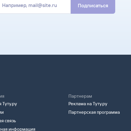
Подписаться
ия
Партнерам
 Туту.ру
Реклама на Туту.ру
ии
Партнерская программа
я связь
тная информация