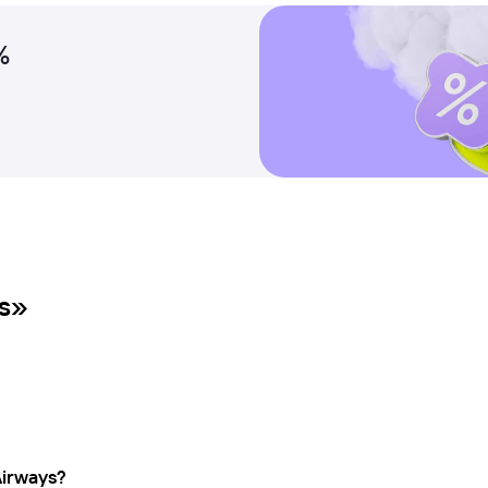
%
ys»
Airways?