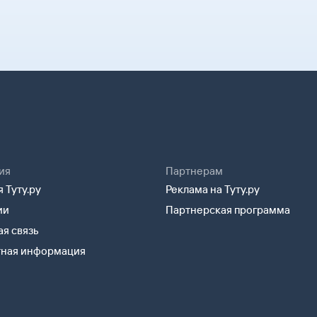
ия
Партнерам
 Туту.ру
Реклама на Туту.ру
ии
Партнерская программа
я связь
тная информация