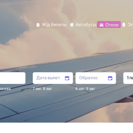
Ж/д билеты
Автобусы
Отели
Эл
осква
7 авг
,
8 авг
8 авг
,
9 авг