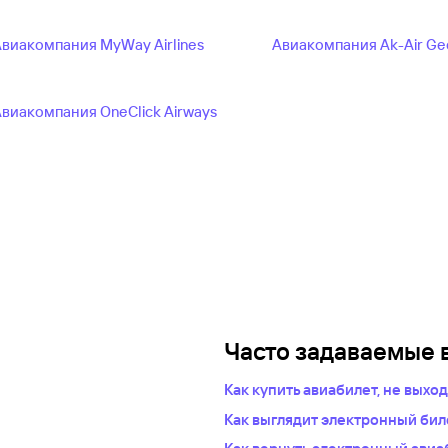
виакомпания MyWay Airlines
Авиакомпания Ak-Air Ge
виакомпания OneClick Airways
Часто задаваемые 
Как купить авиабилет, не выхо
Укажите в нужных полях марш
Как выглядит электронный биле
пассажиров.Система подбер
После оплаты на сайте, в базе