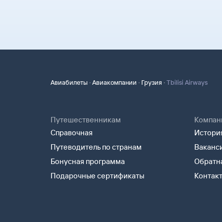
·
·
·
Авиабилеты
Авиакомпании
Грузия
Tbilisi Airways
Путешественникам
Компан
Справочная
История
Путеводитель по странам
Ваканс
Бонусная программа
Обратна
Подарочные сертификаты
Контак