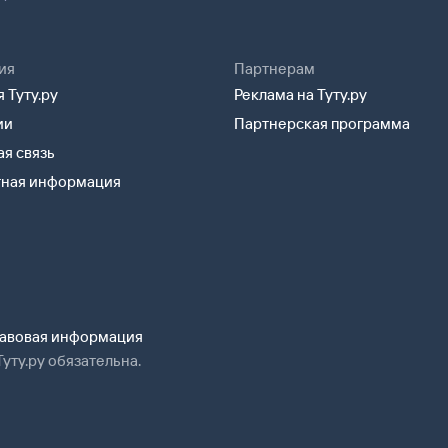
ия
Партнерам
 Туту.ру
Реклама на Туту.ру
ии
Партнерская программа
я связь
тная информация
авовая информация
уту.ру обязательна.