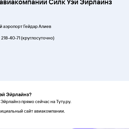
 авиакомпании Силк Уэй Эйрлайнз
ый аэропорт Гейдар Алиев
 218-40-71
(круглосуточно)
Уэй Эйрлайнз?
Эйрлайнз прямо сейчас на Туту.ру.
фициальный сайт авиакомпании.