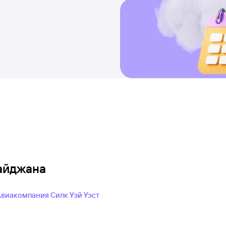
айджана
виакомпания Силк Уэй Уэст