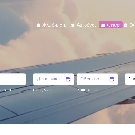
Ж/д билеты
Автобусы
Отели
Эл
осква
8 авг
,
9 авг
9 авг
,
10 авг