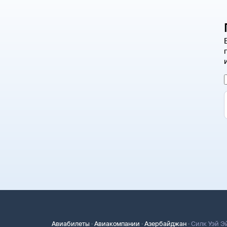
·
·
·
Авиабилеты
Авиакомпании
Азербайджан
Силк Уэй Э