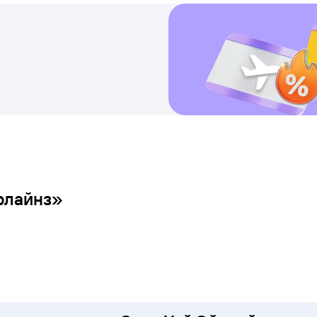
рлайнз»