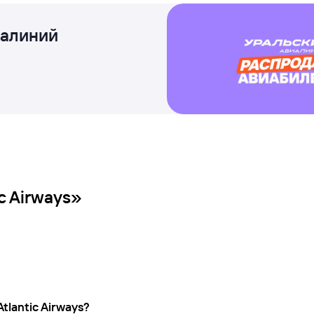
иалиний
c Airways»
tlantic Airways?