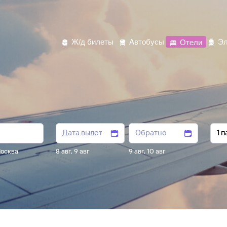
Ж/д билеты
Автобусы
Отели
Эл
осква
8 авг
,
9 авг
9 авг
,
10 авг