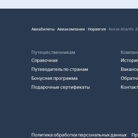
·
·
·
Авиабилеты
Авиакомпании
Норвегия
Norse Atlantic 
Путешественникам
Компан
Справочная
История
Путеводитель по странам
Ваканс
Бонусная программа
Обратна
Подарочные сертификаты
Контак
Политика обработки персональных данных
Пр