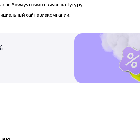
tic Airways прямо сейчас на Туту.ру.
фициальный сайт авиакомпании.
%
гии