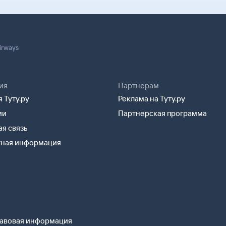
Airways
ия
Партнерам
 Туту.ру
Реклама на Туту.ру
ии
Партнерская программа
я связь
тная информация
авовая информация