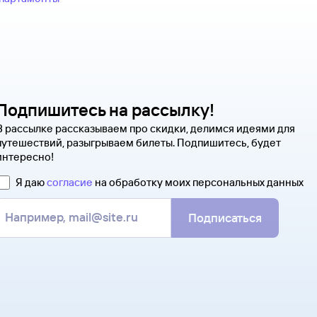
Чтобы сдать билет, как можно 
Оплатите билеты банковской
распечатать и взять с собой в
надо ответить на письмо, кото
квитанцию. В ней есть номер э
Туту.ру. Укажите в теме сообщ
полете.
ситуацию. С вами свяжутся на
Туту.ру высылает маршрутную 
В письме, которое вы получите 
распечатать ее и взять с собой
партнера, через которое оформ
на паспортном контроле за гра
напрямую.
понадобится только паспорт.
Подпишитесь на рассылку!
В рассылке рассказываем про скидки, делимся идеями для
путешествий, разыгрываем билеты. Подпишитесь, будет
интересно!
Я даю
согласие
на обработку моих персональных данных
Подписаться