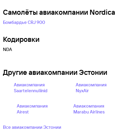
Самолëты авиакомпании Nordica
Бомбардье CRJ 900
Кодировки
NDA
Другие авиакомпании Эстонии
Авиакомпания
Авиакомпания
Saartelennuliinid
NyxAir
Авиакомпания
Авиакомпания
Airest
Marabu Airlines
Все авиакомпании Эстонии