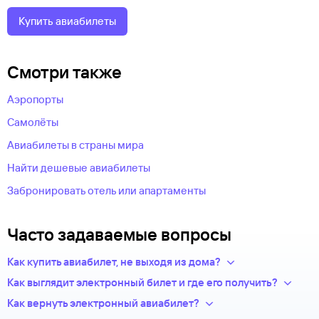
Купить авиабилеты
Смотри также
Аэропорты
Самолёты
Авиабилеты в страны мира
Найти дешевые авиабилеты
Забронировать отель или апартаменты
Часто задаваемые вопросы
Как купить авиабилет, не выходя из дома?
Укажите в нужных полях маршрут, дату поездки и число
Как выглядит электронный билет и где его получить?
пассажиров.Система подберет варианты
После оплаты на сайте, в базе данных авиакомпании
Как вернуть электронный авиабилет?
из предложений сотен авиакомпаний.
появится новая запись — это и есть ваш электронный билет.