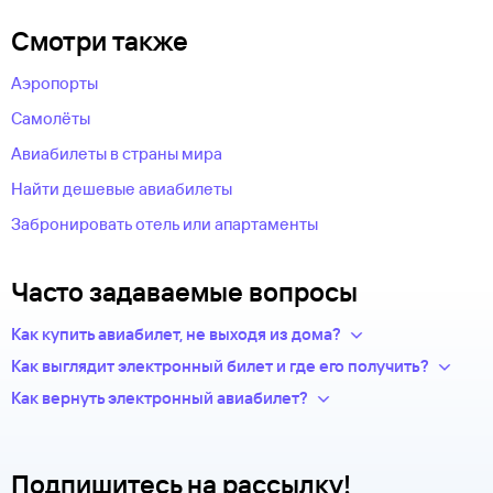
Смотри также
Аэропорты
Самолёты
Авиабилеты в страны мира
Найти дешевые авиабилеты
Забронировать отель или апартаменты
Часто задаваемые вопросы
Как купить авиабилет, не выходя из дома?
Укажите в нужных полях маршрут, дату поездки и число
Как выглядит электронный билет и где его получить?
пассажиров.Система подберет варианты
После оплаты на сайте, в базе данных авиакомпании
Как вернуть электронный авиабилет?
из предложений сотен авиакомпаний.
появится новая запись — это и есть ваш электронный билет.
Правила возврата билетов определяет авиакомпания.
Из списка рейсов выберите удобный для вас.
Теперь вся информация о перелете будет храниться
Обычно чем дешевле билет, тем меньше денег вы сможете
Введите личные данные — они необходимы для
у авиакомпании-перевозчика.
вернуть.
оформления билетов. Туту.ру передает их только
Подпишитесь на рассылку!