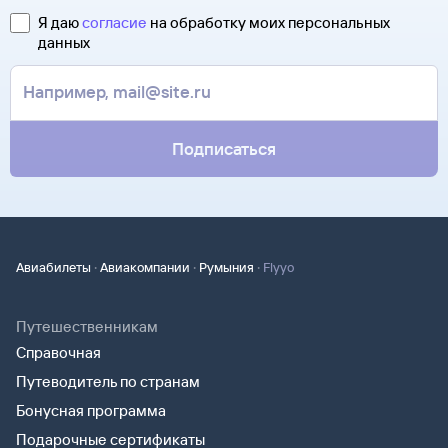
полете.
свою ситуацию. С вами свяжутся наши специалисты.
Я даю
согласие
на обработку моих персональных
Туту.ру высылает маршрутную квитанцию по электронной
данных
В письме, которое вы получите после заказа, будут
почте. Советуем распечатать ее и взять с собой в аэропорт.
контакты агентства-партнера, через которое оформлен
Она может пригодиться на паспортном контроле
билет. Вы можете связаться с ним напрямую.
за границей, хотя для посадки в самолет вам понадобится
только паспорт.
Подписаться
·
·
·
Авиабилеты
Авиакомпании
Румыния
Flyyo
Путешественникам
Справочная
Путеводитель по странам
Бонусная программа
Подарочные сертификаты