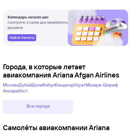
Календарь низких цен
Смотрите, в какие дни авиабилеты
дешевле
Найти билеты
Города, в которые летает
авиакомпания Ariana Afgan Airlines
Москва
Дубай
Дели
Кабул
Кандагар
Герат
Мазари-Шариф
Анкара
Хост
Все города
Самолëты авиакомпании Ariana