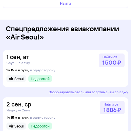
Найти
Спецпредложения авиакомпании
«Air Seoul»
1
сен
,
вт
Найти от
1 ⁠500 ⁠₽
Сеул — Чеджу
1 ч 15 м в пути,
в одну сторону
Air Seoul
Недорогой
Забронировать отель или апартаменты в Чеджу
2
сен
,
ср
Найти от
1 ⁠886 ⁠₽
Чеджу — Сеул
1 ч 15 м в пути,
в одну сторону
Air Seoul
Недорогой