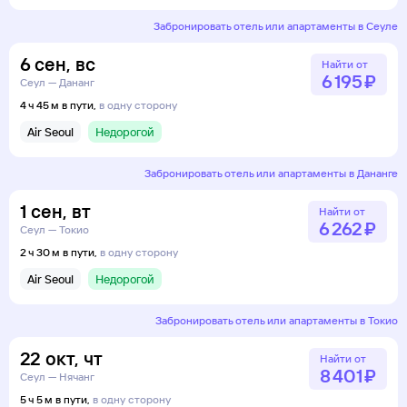
Забронировать отель или апартаменты в Сеуле
6
сен
,
вс
Найти от
6 ⁠195 ⁠₽
Сеул — Дананг
4 ч 45 м в пути,
в одну сторону
Air Seoul
Недорогой
Забронировать отель или апартаменты в Дананге
1
сен
,
вт
Найти от
6 ⁠262 ⁠₽
Сеул — Токио
2 ч 30 м в пути,
в одну сторону
Air Seoul
Недорогой
Забронировать отель или апартаменты в Токио
22
окт
,
чт
Найти от
8 ⁠401 ⁠₽
Сеул — Нячанг
5 ч 5 м в пути,
в одну сторону