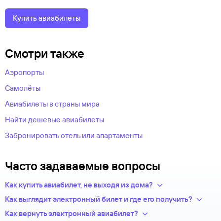
Купить авиабилеты
Смотри также
Аэропорты
Самолёты
Авиабилеты в страны мира
Найти дешевые авиабилеты
Забронировать отель или апартаменты
Часто задаваемые вопросы
Как купить авиабилет, не выходя из дома?
Укажите в нужных полях маршрут, дату поездки и число
Как выглядит электронный билет и где его получить?
пассажиров.Система подберет варианты
После оплаты на сайте, в базе данных авиакомпании
Как вернуть электронный авиабилет?
из предложений сотен авиакомпаний.