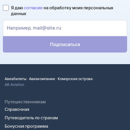
в теме сообщения «Возврат билетов» и кратко опишите
полете.
свою ситуацию. С вами свяжутся наши специалисты.
Я даю
согласие
на обработку моих персональных
Туту.ру высылает маршрутную квитанцию по электронной
данных
В письме, которое вы получите после заказа, будут
почте. Советуем распечатать ее и взять с собой в аэропорт.
контакты агентства-партнера, через которое оформлен
Она может пригодиться на паспортном контроле
билет. Вы можете связаться с ним напрямую.
за границей, хотя для посадки в самолет вам понадобится
только паспорт.
Подписаться
·
·
·
Авиабилеты
Авиакомпании
Коморские острова
AB Aviation
Путешественникам
Справочная
Путеводитель по странам
Бонусная программа